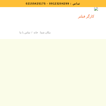
تماس :
09123204299
-
02155425175
مکان شما:
خانه
/
تماس با ما