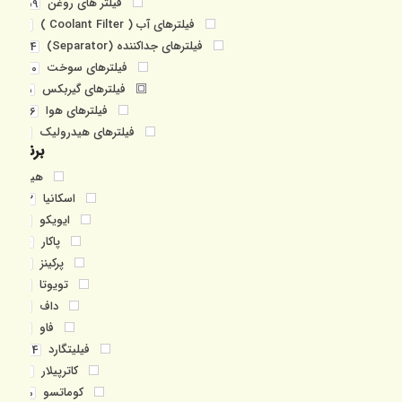
فیلتر های روغن
59
فیلترهای آب ( Coolant Filter )
6
فیلترهای جداکننده (Separator)
24
فیلترهای سوخت
40
فیلترهای گیربکس
5
فیلترهای هوا
26
فیلترهای هیدرولیک
9
برند
هیچ
اسکانیا
12
ایویکو
1
پاکار
4
پرکینز
7
تویوتا
1
داف
1
فاو
2
فیلیتگارد
34
کاترپیلار
8
کوماتسو
10