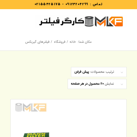
تماس :
09123204299
-
02155425175
مکان شما:
خانه
/
فروشگاه
/
فیلترهای گیربکس
ترتیب محصولات:
پیش فرض
نمایش
20 محصول در هر صفحه