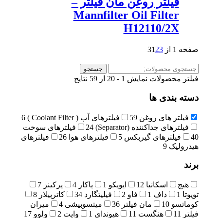
فیلتر روغن مان فیلتر –
Mannfilter Oil Filter
H12110/2X
صفحه 1 از 3
3
2
1
جستجو
جستجو
برای:
فیلتر محصولات
نمایش 1 - 20 از 59 نتایج
دسته بندی ها
فیلتر های روغن
59
فیلترهای آب ( Coolant Filter )
6
فیلترهای جداکننده (Separator)
24
فیلترهای سوخت
40
فیلترهای گیربکس
5
فیلترهای هوا
26
فیلترهای
هیدرولیک
9
برند
هیچ
اسکانیا
12
ایویکو
1
پاکار
4
پرکینز
7
تویوتا
1
داف
1
فاو
2
فیلیتگارد
34
کاترپیلار
8
کوماتسو
10
مان فیلتر
36
میتسوبیشی
4
میران
فیلتر
11
هنگست
11
هیوندای
1
وایت
2
ولوو
17