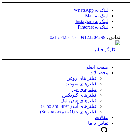
لینک به WhatsApp
لینک به Mail
لینک به Instagram
لینک به Pinterest
تماس :
09123204299
-
02155425175
صفحه اصلی
محصولات
فیلتر های روغن
فیلترهای سوخت
فیلترهای هوا
فیلترهای گیربکس
فیلترهای هیدرولیک
فیلترهای آب ( Coolant Filter )
فیلترهای جداکننده (Separator)
مقالات
تماس با ما