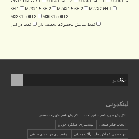
7/8-14 UNF-2B
1
M16X1.5-6H
4
M18X1.5-6H
1
M20X1.5-
6H
1
M23X1.5-6H
2
M24X1.5-6H
2
M27X2-6H
1
M32X1.5-6H
2
M36X1.5-6H
2
فقط نمایش محصولات تخفیف دار
فقط در انبار
لینکدونی
افزایش طول عمر ماشین‌آلات
افزایش عمر تجهیزات صنعتی
انتخاب فیلتر صنعتی
بهینه‌سازی عملکرد خودرو
بهینه‌سازی عملکرد ماشین‌آلات معدنی
بهینه‌سازی هزینه‌های صنعتی