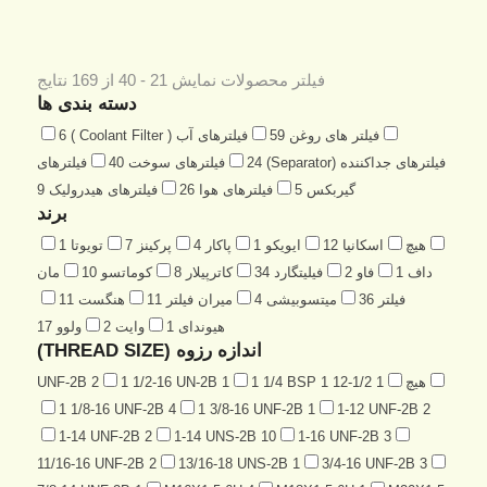
فیلتر محصولات
نمایش 21 - 40 از 169 نتایج
دسته بندی ها
فیلتر های روغن
59
فیلترهای آب ( Coolant Filter )
6
فیلترهای جداکننده (Separator)
24
فیلترهای سوخت
40
فیلترهای
گیربکس
5
فیلترهای هوا
26
فیلترهای هیدرولیک
9
برند
هیچ
اسکانیا
12
ایویکو
1
پاکار
4
پرکینز
7
تویوتا
1
داف
1
فاو
2
فیلیتگارد
34
کاترپیلار
8
کوماتسو
10
مان
فیلتر
36
میتسوبیشی
4
میران فیلتر
11
هنگست
11
هیوندای
1
وایت
2
ولوو
17
اندازه رزوه (THREAD SIZE)
هیچ
1 1/2-12 UNF-2B
1
1 1/4 BSP
1
1 1/2-16 UN-2B
2
1 1/8-16 UNF-2B
4
1 3/8-16 UNF-2B
1
1-12 UNF-2B
2
1-14 UNF-2B
2
1-14 UNS-2B
10
1-16 UNF-2B
3
11/16-16 UNF-2B
2
13/16-18 UNS-2B
1
3/4-16 UNF-2B
3