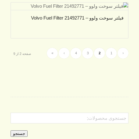
فیلتر سوخت ولوو – Volvo Fuel Filter 21492771
»
›
4
3
2
1
‹
صفحه 2 از 9
جستجو