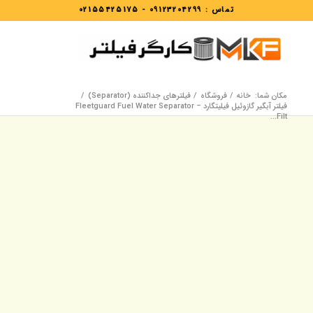
تماس :
09123204299
-
02155425175
مکان شما:
خانه
/
فروشگاه
/
فیلترهای جداکننده (Separator)
/
فیلتر آبگیر گازوئیل فیلیتگارد – Fleetguard Fuel Water Separator
Filt...