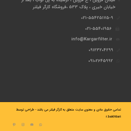
میدان قزوین ، خ قزوین ، نرسیده به پل نواب ، بعد از
خیابان خیری ، پلاک 533 ،فروشگاه کارگر فیلتر
021-55425175-9
021-55401956
info@Kargarfilter.ir
09123204299
09102645992
تمامی حقوق مادی و معنوی سایت متعلق به کارگر فیلتر می باشد - طراحی توسط
r.bakhtiari