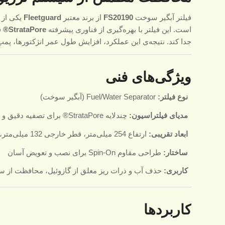
فیلتر آبگیر سوخت
FS20190
از برند معتبر
Fleetguard
یکی از 
است. این فیلتر با بهره‌گیری از فناوری پیشرفته
StrataPore®
ق
جدا کند. نتیجه‌ی این عملکرد، افزایش طول عمر انژکتورها، پ
ویژگی‌های فنی
نوع فیلتر:
Fuel/Water Separator (آبگیر سوخت)
مدیای فیلتراسیون:
چندلایه StrataPore® برای تصفیه دقیق و دوام بالا
ابعاد تقریبی:
ارتفاع 254 میلی‌متر، قطر خارجی 132 میلی‌متر، قطر داخلی 47 میلی‌متر
ساختار:
طراحی مقاوم Spin-On برای نصب و تعویض آسان
کاربری:
حذف آب و ذرات ریز معلق از گازوئیل، محافظت از 
کاربردها