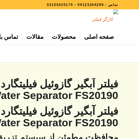
تماس :
09123204299
-
02155425175
صفحه اصلی
محصولات
مقالات
تماس با 
ater Separator FS20190
ater Separator FS20190
محافظت مطمئن از سیستم تزری