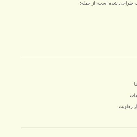
ا
عات
از رطوبت