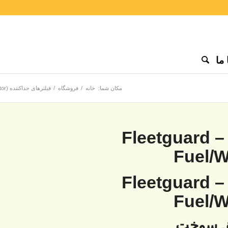
ما
مکان شما:
خانه
/
فروشگاه
/
فیلترهای جداکننده (Separator)
فیلتر آبگیر گازوئیل فیلیتگارد – Fleetguard
Fuel/W
فیلتر آبگیر گازوئیل فیلیتگارد – Fleetguard
Fuel/W
ق سوخت