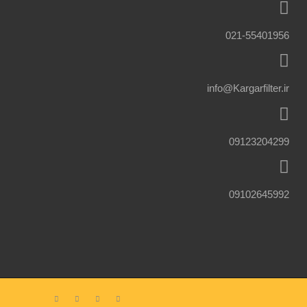
021-55401956
info@Kargarfilter.ir
09123204299
09102645992