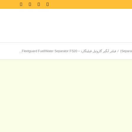
/
فیلتر آبگیر گازوئیل فیلیتگارد – Fleetguard Fuel/Water Separator FS20...