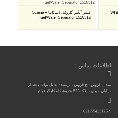
راتور کمپرسور وایت – White
فیلتر آبگیر گازوئیل اسکانیا – Scania
Fuel/Water Separator 1518512
اطلاعات تماس :
میدان قزوین ، خ قزوین ، نرسیده به پل نواب ، بعد از
خیابان خیری ، پلاک 533 ،فروشگاه کارگر فیلتر
021-55425175-9