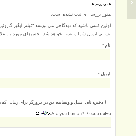
فیلتر سوخت کاترپیلار –
نقد و بررسی‌ها
Caterpillar Fuel Filter
هنوز بررسی‌ای ثبت نشده است.
1R-0755
اولین کسی باشید که دیدگاهی می نویسد “فیلتر آبگیر گازوئیل فیلیتگارد – ter Separator FS20190
نشانی ایمیل شما منتشر نخواهد شد.
بخش‌های موردنیاز علا
نام
*
ایمیل
*
ذخیره نام، ایمیل و وبسایت من در مرورگر برای زمانی که د
Are you human? Please solve: