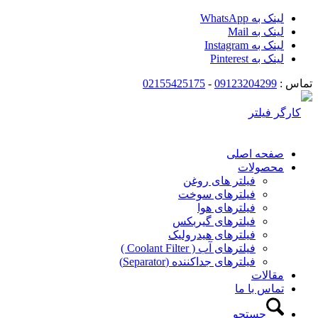
لینک به WhatsApp
لینک به Mail
لینک به Instagram
لینک به Pinterest
تماس :
09123204299
-
02155425175
صفحه اصلی
محصولات
فیلتر های روغن
فیلترهای سوخت
فیلترهای هوا
فیلترهای گیربکس
فیلترهای هیدرولیک
فیلترهای آب ( Coolant Filter )
فیلترهای جداکننده (Separator)
مقالات
تماس با ما
جستجو