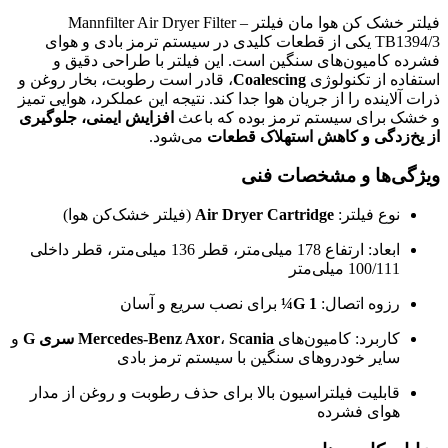
فیلتر خشک کن هوا مان فیلتر – Mannfilter Air Dryer Filter
TB1394/3 یکی از قطعات کلیدی در سیستم ترمز بادی و هوای
فشرده کامیون‌های سنگین است. این فیلتر با طراحی دقیق و
استفاده از تکنولوژی
Coalescing
، قادر است رطوبت، بخار روغن و
ذرات آلاینده را از جریان هوا جدا کند. نتیجه این عملکرد، هوایی تمیز
و خشک برای سیستم ترمز بوده که باعث
افزایش ایمنی، جلوگیری
از یخ‌زدگی و کاهش استهلاک قطعات
می‌شود.
ویژگی‌ها و مشخصات فنی
نوع فیلتر:
Air Dryer Cartridge
(فیلتر خشک‌کن هوا)
ابعاد: ارتفاع 178 میلی‌متر، قطر 136 میلی‌متر، قطر داخلی
100/111 میلی‌متر
رزوه اتصال:
G 1¼
برای نصب سریع و آسان
کاربرد: کامیون‌های
Scania سری G
،
Mercedes-Benz Axor
و
سایر خودروهای سنگین با سیستم ترمز بادی
قابلیت فیلتراسیون بالا برای حذف رطوبت و روغن از مدار
هوای فشرده