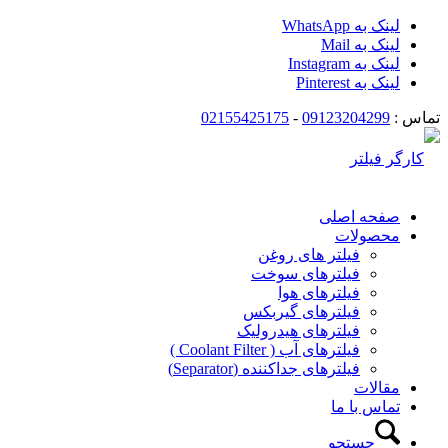
لینک به WhatsApp
لینک به Mail
لینک به Instagram
لینک به Pinterest
تماس :
09123204299
-
02155425175
صفحه اصلی
محصولات
فیلتر های روغن
فیلترهای سوخت
فیلترهای هوا
فیلترهای گیربکس
فیلترهای هیدرولیک
فیلترهای آب ( Coolant Filter )
فیلترهای جداکننده (Separator)
مقالات
تماس با ما
جستجو