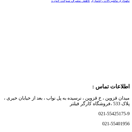
نگهداری ماشین‌آلات راه‌سازی
کاهش مصرف سوخت خودرو
اطلاعات تماس :
میدان قزوین ، خ قزوین ، نرسیده به پل نواب ، بعد از خیابان خیری ،
پلاک 533 ،فروشگاه کارگر فیلتر
021-55425175-9
021-55401956