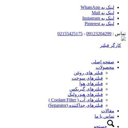
لینک به WhatsApp
لینک به Mail
لینک به Instagram
لینک به Pinterest
تماس :
09123204299
-
02155425175
صفحه اصلی
محصولات
فیلتر های روغن
فیلترهای سوخت
فیلترهای هوا
فیلترهای گیربکس
فیلترهای هیدرولیک
فیلترهای آب ( Coolant Filter )
فیلترهای جداکننده (Separator)
مقالات
تماس با ما
جستجو