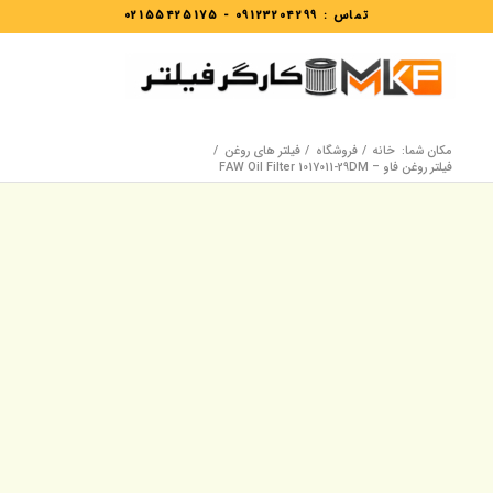
تماس :
09123204299
-
02155425175
مکان شما:
خانه
/
فروشگاه
/
فیلتر های روغن
/
فیلتر روغن فاو – FAW Oil Filter 1017011-29DM