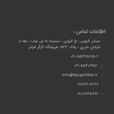
اطلاعات تماس :
میدان قزوین ، خ قزوین ، نرسیده به پل نواب ، بعد از
خیابان خیری ، پلاک 533 ،فروشگاه کارگر فیلتر
021-55425175-9
021-55401956
info@Kargarfilter.ir
09123204299
09102645992