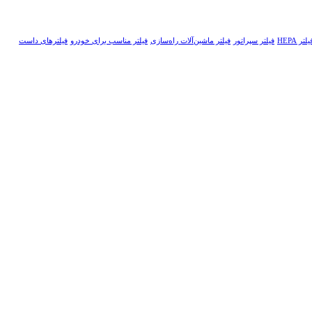
یلتر HEPA
فیلتر سپراتور
فیلتر ماشین‌آلات راه‌سازی
فیلتر مناسب برای خودرو
فیلترهای داست