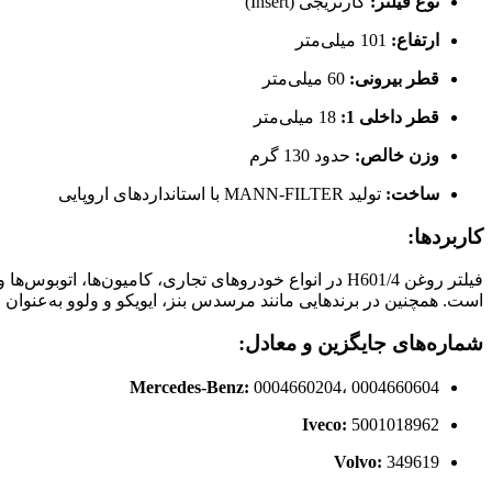
نوع فیلتر:
کارتریجی (Insert)
ارتفاع:
101 میلی‌متر
قطر بیرونی:
60 میلی‌متر
قطر داخلی 1:
18 میلی‌متر
وزن خالص:
حدود 130 گرم
ساخت:
تولید MANN-FILTER با استانداردهای اروپایی
کاربردها:
فیلتر روغن H601/4 در انواع خودروهای تجاری، کامیون‌
است. همچنین در برندهایی مانند مرسدس بنز، ایویکو و ولوو به‌عنوان ق
شماره‌های جایگزین و معادل:
Mercedes-Benz:
0004660204، 0004660604
Iveco:
5001018962
Volvo:
349619