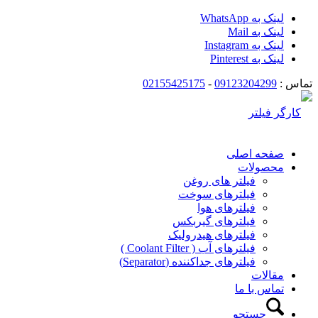
لینک به WhatsApp
لینک به Mail
لینک به Instagram
لینک به Pinterest
تماس :
09123204299
-
02155425175
صفحه اصلی
محصولات
فیلتر های روغن
فیلترهای سوخت
فیلترهای هوا
فیلترهای گیربکس
فیلترهای هیدرولیک
فیلترهای آب ( Coolant Filter )
فیلترهای جداکننده (Separator)
مقالات
تماس با ما
جستجو