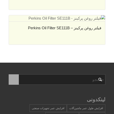
فیلتر روغن پرکینز – Perkins Oil Filter SE111B
لینکدونی
افزایش طول عمر ماشین‌آلات
افزایش عمر تجهیزات صنعتی