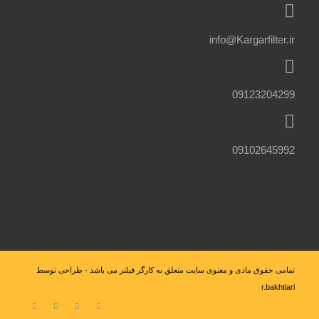
info@Kargarfilter.ir
09123204299
09102645992
تمامی حقوق مادی و معنوی سایت متعلق به کارگر فیلتر می باشد - طراحی توسط
r.bakhtiari