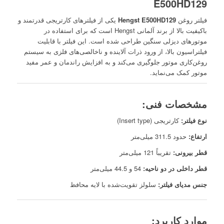
E500HD129
فیلتر روغن
Hengst E500HD129
یکی از فیلترهای کارتریجی قدرتمند و
باکیفیت بالا از برند آلمانی Hengst است که برای استفاده در
موتورهای دیزلی سنگین طراحی شده است. این فیلتر با قابلیت
فیلتراسیون بالا، از ورود ذرات آلاینده و ناخالصی‌های فلزی به سیستم
روغن‌کاری موتور جلوگیری می‌کند و به افزایش راندمان و عمر مفید
موتور کمک می‌نماید.
مشخصات فنی:
نوع فیلتر:
کارتریجی (Insert type)
ارتفاع:
حدود 311.5 میلی‌متر
قطر بیرونی:
تقریباً 121 میلی‌متر
قطر داخلی در دو ناحیه:
54 و 44.5 میلی‌متر
جنس مدیای فیلتر:
سلولز تقویت‌شده با لایه محافظ
موارد کاربرد: