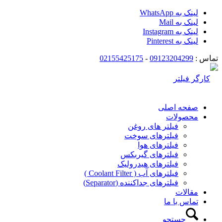
لینک به WhatsApp
لینک به Mail
لینک به Instagram
لینک به Pinterest
تماس :
09123204299
-
02155425175
صفحه اصلی
محصولات
فیلتر های روغن
فیلترهای سوخت
فیلترهای هوا
فیلترهای گیربکس
فیلترهای هیدرولیک
فیلترهای آب ( Coolant Filter )
فیلترهای جداکننده (Separator)
مقالات
تماس با ما
جستجو