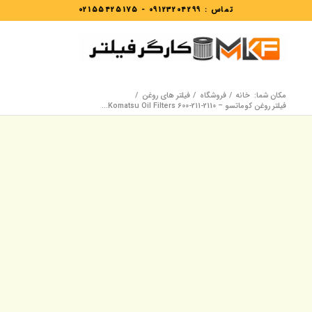
تماس :
09123204299
-
02155425175
مکان شما:
خانه
/
فروشگاه
/
فیلتر های روغن
/
فیلتر روغن کوماتسو – Komatsu Oil Filters 600-211-2110...