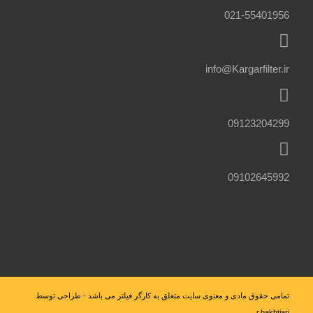
021-55401956
info@Kargarfilter.ir
09123204299
09102645992
تمامی حقوق مادی و معنوی سایت متعلق به کارگر فیلتر می باشد - طراحی توسط
r.bakhtiari