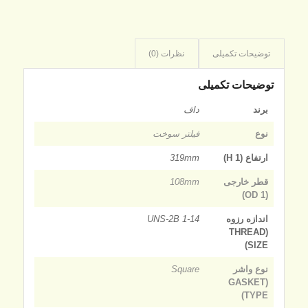
توضیحات تکمیلی
نظرات (0)
توضیحات تکمیلی
برند
داف
نوع
فیلتر سوخت
ارتفاع (H 1)
319mm
قطر خارجی
108mm
(OD 1)
اندازه رزوه
1-14 UNS-2B
(THREAD
SIZE)
نوع واشر
Square
(GASKET
TYPE)