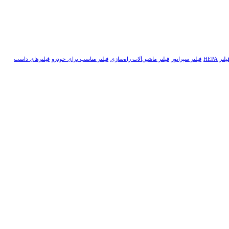
یلتر HEPA
فیلتر سپراتور
فیلتر ماشین‌آلات راه‌سازی
فیلتر مناسب برای خودرو
فیلترهای داست