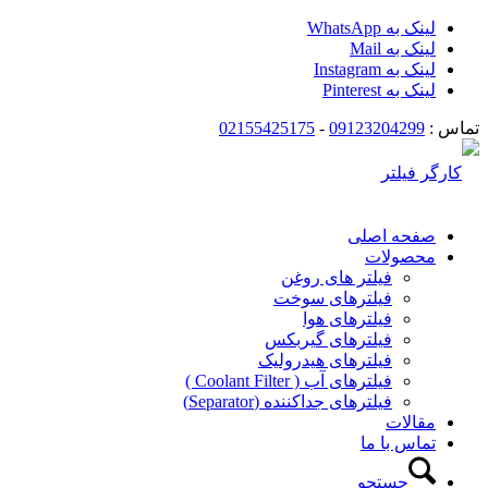
لینک به WhatsApp
لینک به Mail
لینک به Instagram
لینک به Pinterest
تماس :
09123204299
-
02155425175
صفحه اصلی
محصولات
فیلتر های روغن
فیلترهای سوخت
فیلترهای هوا
فیلترهای گیربکس
فیلترهای هیدرولیک
فیلترهای آب ( Coolant Filter )
فیلترهای جداکننده (Separator)
مقالات
تماس با ما
جستجو