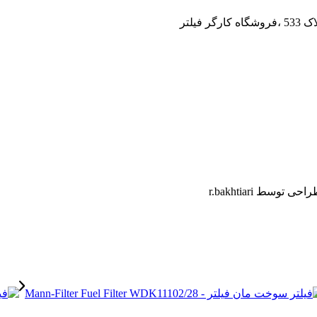
یلتر
ط r.bakhtiari