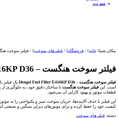
منو
منو
مکان شما:
خانه
1
/
فروشگاه
2
/
فیلترهای سوخت
3
/
فیلتر سوخت هنگست – lter E416KP D36
فیلتر سوخت هنگست – Hengst Fuel Filter E416KP D36
فیلتر سوخت هنگست – Hengst Fuel Filter E416KP D36
یک فیلتر ب
است. این
فیلتر سوخت هنگست
با ساختار دقیق خود، به جلوگیری از
قطعات موتور و بهبود کارایی آن می‌شود.
این فیلتر با حذف آلاینده‌ها، جریان سوخت تمیز و یکنواختی را به مو
کیفیت خود را حفظ کرده و برای موتورهای دیزلی سنگین و صنعتی ان
دسته:
فیلترهای سوخت