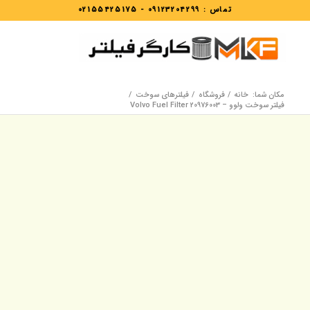
تماس :
09123204299
-
02155425175
مکان شما:
خانه
/
فروشگاه
/
فیلترهای سوخت
/
فیلتر سوخت ولوو – Volvo Fuel Filter 20976003