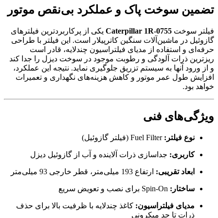
تضمین سوخت پاک و عملکرد بی‌نقص موتور
فیلتر سوخت
Caterpillar 1R-0755
یکی از پرکاربردترین فیلترهای
گازوئیل در ماشین‌آلات سنگین کاترپیلار است. این فیلتر با طراحی
حرفه‌ای و استفاده از مدیای فیلتراسیون چندلایه، قادر است
ریزترین ذرات آلودگی و رطوبت موجود در سوخت دیزل را جدا کند
و از ورود آنها به سیستم تزریق جلوگیری نماید. نتیجه این عملکرد،
افزایش طول عمر موتور و کاهش هزینه‌های نگهداری و تعمیرات
خواهد بود.
ویژگی‌های فنی
نوع فیلتر:
Fuel Filter (فیلتر گازوئیل)
کاربری:
جداسازی ذرات آلاینده و آب از گازوئیل دیزل
ابعاد تقریبی:
ارتفاع 193 میلی‌متر، قطر خارجی 93 میلی‌متر
ساختار:
Spin-On برای نصب و تعویض سریع
مدیای فیلتراسیون:
کاغذ چندلایه با ظرفیت بالا برای حذف
ذرات تا حد میکرونی