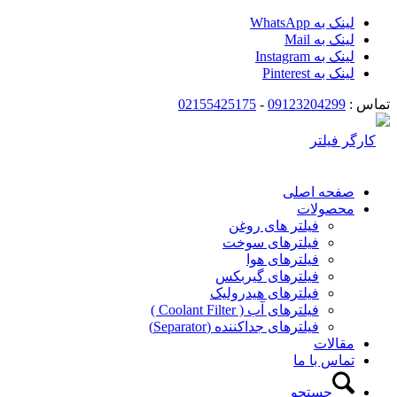
لینک به WhatsApp
لینک به Mail
لینک به Instagram
لینک به Pinterest
تماس :
09123204299
-
02155425175
صفحه اصلی
محصولات
فیلتر های روغن
فیلترهای سوخت
فیلترهای هوا
فیلترهای گیربکس
فیلترهای هیدرولیک
فیلترهای آب ( Coolant Filter )
فیلترهای جداکننده (Separator)
مقالات
تماس با ما
جستجو