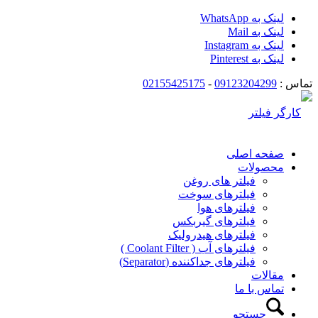
لینک به WhatsApp
لینک به Mail
لینک به Instagram
لینک به Pinterest
تماس :
09123204299
-
02155425175
صفحه اصلی
محصولات
فیلتر های روغن
فیلترهای سوخت
فیلترهای هوا
فیلترهای گیربکس
فیلترهای هیدرولیک
فیلترهای آب ( Coolant Filter )
فیلترهای جداکننده (Separator)
مقالات
تماس با ما
جستجو