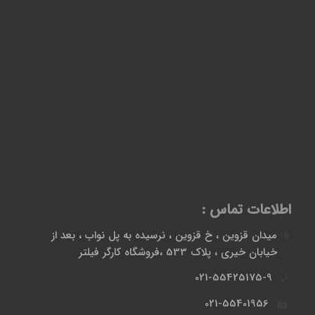
اطلاعات تماس :
میدان قزوین ، خ قزوین ، نرسیده به پل نواب ، بعد از
خیابان خیری ، پلاک 533 ،فروشگاه کارگر فیلتر
021-55425175-9
021-55401956