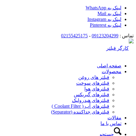
لینک به WhatsApp
لینک به Mail
لینک به Instagram
لینک به Pinterest
تماس :
09123204299
-
02155425175
صفحه اصلی
محصولات
فیلتر های روغن
فیلترهای سوخت
فیلترهای هوا
فیلترهای گیربکس
فیلترهای هیدرولیک
فیلترهای آب ( Coolant Filter )
فیلترهای جداکننده (Separator)
مقالات
تماس با ما
جستجو