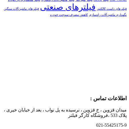
فیلترهای صنعتی
فیلترهای داست کالکتور
فیلترهای ماشین‌آلات سنگین
نگهداری ماشین‌آلات راه‌سازی
کاهش مصرف سوخت خودرو
اطلاعات تماس :
میدان قزوین ، خ قزوین ، نرسیده به پل نواب ، بعد از خیابان خیری ،
پلاک 533 ،فروشگاه کارگر فیلتر
021-55425175-9