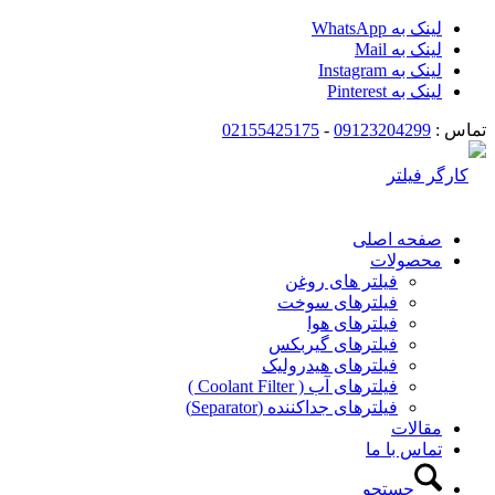
لینک به WhatsApp
لینک به Mail
لینک به Instagram
لینک به Pinterest
تماس :
09123204299
-
02155425175
صفحه اصلی
محصولات
فیلتر های روغن
فیلترهای سوخت
فیلترهای هوا
فیلترهای گیربکس
فیلترهای هیدرولیک
فیلترهای آب ( Coolant Filter )
فیلترهای جداکننده (Separator)
مقالات
تماس با ما
جستجو