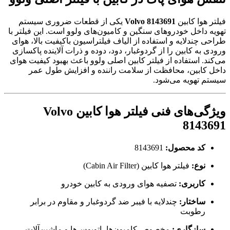
فیلتر هوا کابین
Volvo 8143691
یکی از قطعات ضروری سیستم
تهویه داخل خودروهای سنگین و کامیون‌های ولوو است. این فیلتر با
طراحی چندلایه و استفاده از الیاف فیلتراسیون باکیفیت بالا، هوای
ورودی به کابین را از گردوغبار، دود، دوده و ذرات آلاینده پاکسازی
می‌کند. استفاده از فیلتر کابین اصلی ولوو باعث بهبود کیفیت هوای
داخل کابین، محافظت از سلامت راننده و افزایش طول عمر
سیستم تهویه می‌شود.
ویژگی‌های فنی فیلتر هوا کابین Volvo
8143691
کد محصول:
8143691
نوع:
فیلتر هوا کابین (Cabin Air Filter)
کاربری:
تصفیه هوای ورودی به کابین خودرو
ساختار:
چندلایه با فیبر ضد گردوغبار و مقاوم در برابر
رطوبت
سازگاری:
مخصوص کامیون‌ها، اتوبوس‌ها و ماشین‌آلات