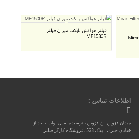
فیلتر هواکش بابکت میران فیلتر
MF1530R
لتر هواکش فوتون میران فیلتر Miran
اطلاعات تماس :
میدان قزوین ، خ قزوین ، نرسیده به پل نواب ، بعد از
خیابان خیری ، پلاک 533 ،فروشگاه کارگر فیلتر