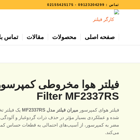
تماس :
09123204299
-
02155425175
صفحه اصلی
محصولات
مقالات
تماس با 
Filter MF2337RS
فیلتر هوای کمپرسور
میران فیلتر مدل MF2337RS
یک فیلتر ت
شده و عملکردی بسیار مؤثر در حذف ذرات گردوغبار و آلودگی‌های
مضر به کمپرسور، از آسیب‌های احتمالی به قطعات حساس کمپ
می‌کند.