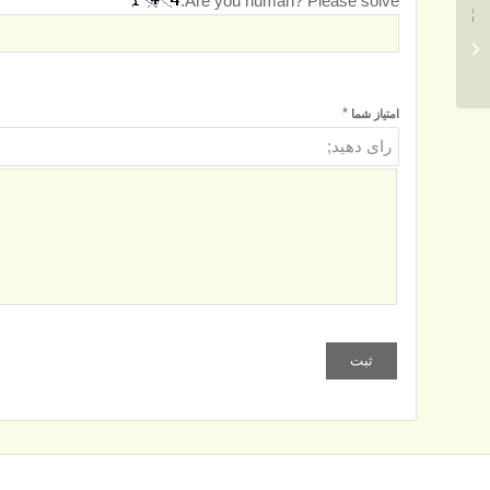
Are you human? Please solve:
فیلتر سوخت مان فیلتر –
Mann-Filter Fuel Filter
WDK11102/28...
*
امتیاز شما