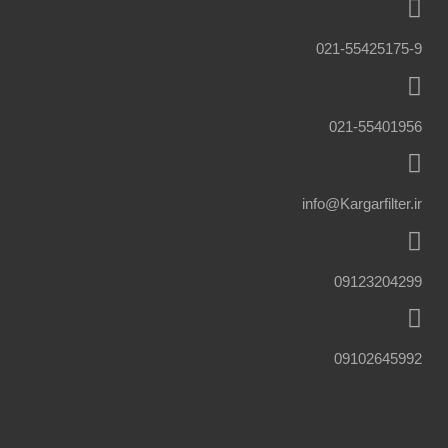
021-55425175-9
021-55401956
info@Kargarfilter.ir
09123204299
09102645992