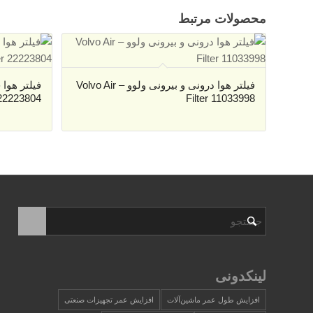
محصولات مرتبط
فیلتر هوا درونی و بیرونی ولوو – Volvo Air
 22223804
Filter 11033998
لینکدونی
افزایش طول عمر ماشین‌آلات
افزایش عمر تجهیزات صنعتی