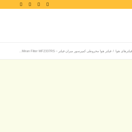
یلترهای هوا
/
فیلتر هوا مخروطی کمپرسور میران فیلتر – Miran Filter MF2337RS...