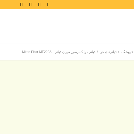
فروشگاه
/
فیلترهای هوا
/
فیلتر هوا کمپرسور میران فیلتر – Miran Filter MF222S...