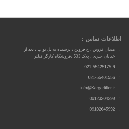
اطلاعات تماس :
میدان قزوین ، خ قزوین ، نرسیده به پل نواب ، بعد از
خیابان خیری ، پلاک 533 ،فروشگاه کارگر فیلتر
021-55425175-9
021-55401956
info@Kargarfilter.ir
09123204299
09102645992