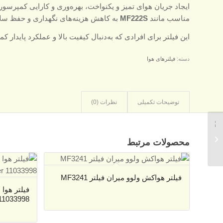
ایجاد جریان هوای تمیز و یکنواخت، بهره‌وری و کارایی کمپرسور
مناسب مانند
MF222S
به کاهش هزینه‌های نگهداری و حفظ سلا
این فیلتر برای افرادی که به‌دنبال کیفیت بالا و عملکرد پایدا
دسته:
فیلترهای هوا
توضیحات تکمیلی
نظرات (0)
فیلتر هوا مخروطی
محصولات مرتبط
کمپرسور میران فیلتر –
Miran Filter
MF2337RS...
فیلتر هواکش ولوو میران فیلتر MF3241
r 11033998