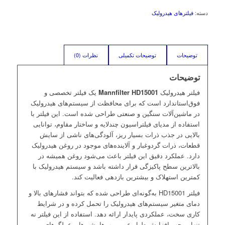
دسته:
فیلترهای هیدرولیک
توضیحات
توضیحات تکمیلی
نظرات (0)
توضیحات
فیلتر هیدرولیک
Mannfilter HD15001
یک فیلتر تخصصی و
فوق‌استاندارد است که برای محافظت از سیستم‌های هیدرولیک
در ماشین‌آلات سنگین و صنعتی طراحی شده است. این فیلتر با
استفاده از مدیای فیلتراسیون چندلایه و ساختار مقاوم، توانایی
بالایی در جذب ذرات بسیار ریز، آلودگی‌های ناشی از سایش
قطعات، ذرات گردوغبار و آلاینده‌های موجود در روغن هیدرولیک
دارد. عملکرد دقیق این فیلتر باعث می‌شود روغن همیشه در
بالاترین سطح پاکیزگی قرار داشته باشد و سیستم هیدرولیک با
کمترین استهلاک و بیشترین بازدهی فعالیت کند.
فیلتر HD15001 به‌گونه‌ای طراحی شده که بتواند فشارهای بالا و
دمای متغیر سیستم‌های هیدرولیک را تحمل کرده و در شرایط
کاری سخت، عملکردی پایدار ارائه دهد. استفاده از این فیلتر نه
تنها موجب افزایش طول عمر پمپ‌ها، شیرها و عملگرهای