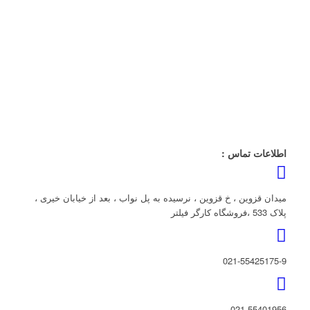
اطلاعات تماس :
میدان قزوین ، خ قزوین ، نرسیده به پل نواب ، بعد از خیابان خیری ،
پلاک 533 ،فروشگاه کارگر فیلتر
021-55425175-9
021-55401956