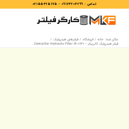
تماس :
09123204299
-
02155425175
مکان شما:
خانه
/
فروشگاه
/
فیلترهای هیدرولیک
/
فیلتر هیدرولیک کاترپیلار – Caterpillar Hydraulic Filter 1R-0741...