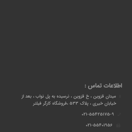
اطلاعات تماس :
میدان قزوین ، خ قزوین ، نرسیده به پل نواب ، بعد از
خیابان خیری ، پلاک 533 ،فروشگاه کارگر فیلتر
021-55425175-9
021-55401956