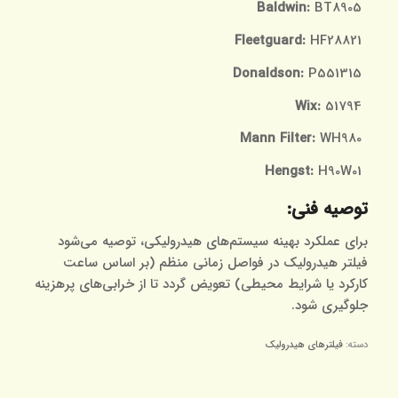
Baldwin:
BT8905
Fleetguard:
HF28821
Donaldson:
P551315
Wix:
51794
Mann Filter:
WH980
Hengst:
H90W01
توصیه فنی:
برای عملکرد بهینه سیستم‌های هیدرولیکی، توصیه می‌شود
فیلتر هیدرولیک در فواصل زمانی منظم (بر اساس ساعت
کارکرد یا شرایط محیطی) تعویض گردد تا از خرابی‌های پرهزینه
جلوگیری شود.
دسته:
فیلترهای هیدرولیک