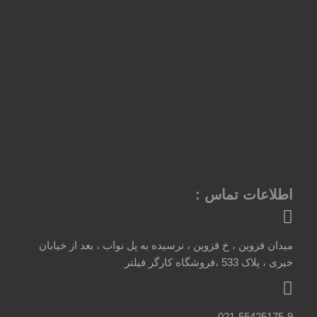
اطلاعات تماس :
میدان قزوین ، خ قزوین ، نرسیده به پل نواب ، بعد از خیابان
خیری ، پلاک 533 ،فروشگاه کارگر فیلتر
021-55425175-9