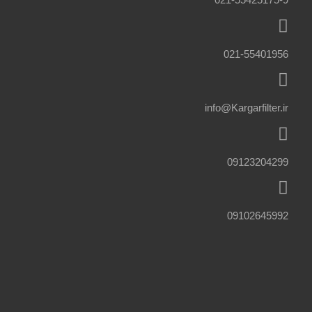
021-55401956
info@Kargarfilter.ir
09123204299
09102645992