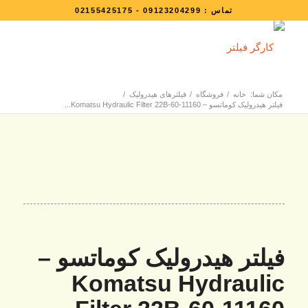
تماس :
09123204299
-
02155425175
مکان شما:
خانه
/
فروشگاه
/
فیلترهای هیدرولیک
/
فیلتر هیدرولیک کوماتسو – Komatsu Hydraulic Filter 22B-60-11160...
فیلتر هیدرولیک کوماتسو –
Komatsu Hydraulic