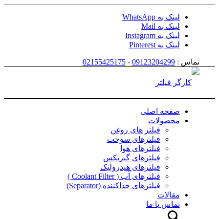
لینک به WhatsApp
لینک به Mail
لینک به Instagram
لینک به Pinterest
تماس :
09123204299
-
02155425175
صفحه اصلی
محصولات
فیلتر های روغن
فیلترهای سوخت
فیلترهای هوا
فیلترهای گیربکس
فیلترهای هیدرولیک
فیلترهای آب ( Coolant Filter )
فیلترهای جداکننده (Separator)
مقالات
تماس با ما