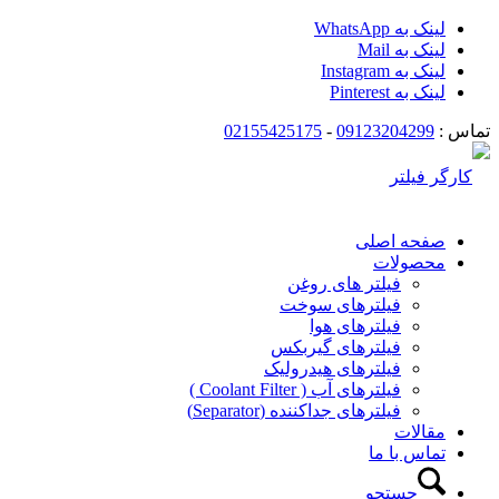
لینک به WhatsApp
لینک به Mail
لینک به Instagram
لینک به Pinterest
تماس :
09123204299
-
02155425175
صفحه اصلی
محصولات
فیلتر های روغن
فیلترهای سوخت
فیلترهای هوا
فیلترهای گیربکس
فیلترهای هیدرولیک
فیلترهای آب ( Coolant Filter )
فیلترهای جداکننده (Separator)
مقالات
تماس با ما
جستجو