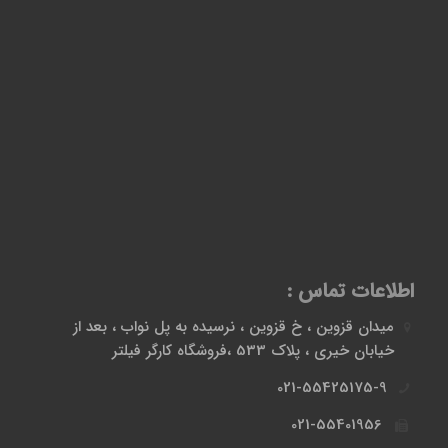
اطلاعات تماس :
میدان قزوین ، خ قزوین ، نرسیده به پل نواب ، بعد از
خیابان خیری ، پلاک 533 ،فروشگاه کارگر فیلتر
021-55425175-9
021-55401956