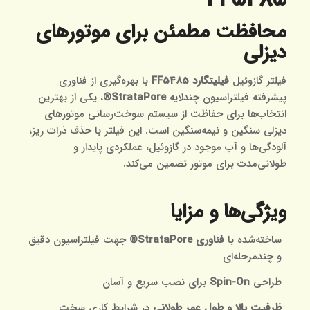
محافظت مطمئن برای موتورهای
دیزلی
فیلتر گازوئیل
فیلیتگارد FF5485
با بهره‌گیری از فناوری
پیشرفته فیلتراسیون چندلایه
StrataPore®
، یکی از بهترین
انتخاب‌ها برای حفاظت از سیستم سوخت‌رسانی موتورهای
دیزلی سنگین و نیمه‌سنگین است. این فیلتر با حذف ذرات ریز،
آلودگی‌ها و آب موجود در گازوئیل، عملکردی پایدار و
طولانی‌مدت برای موتور تضمین می‌کند.
ویژگی‌ها و مزایا
ساخته‌شده با
فناوری StrataPore®
جهت فیلتراسیون دقیق
و چندمرحله‌ای
طراحی
Spin-On
برای نصب سریع و آسان
ظرفیت بالا و طول عمر طولانی
در شرایط کاری سخت