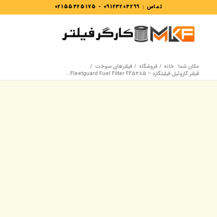
تماس :
09123204299
-
02155425175
مکان شما:
خانه
/
فروشگاه
/
فیلترهای سوخت
/
فیلتر گازوئیل فیلیتگارد – Fleetguard Fuel Filter FF5485...