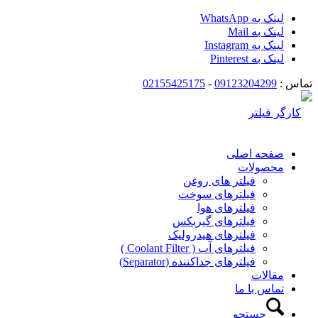
لینک به WhatsApp
لینک به Mail
لینک به Instagram
لینک به Pinterest
تماس :
09123204299
-
02155425175
صفحه اصلی
محصولات
فیلتر های روغن
فیلترهای سوخت
فیلترهای هوا
فیلترهای گیربکس
فیلترهای هیدرولیک
فیلترهای آب ( Coolant Filter )
فیلترهای جداکننده (Separator)
مقالات
تماس با ما
جستجو