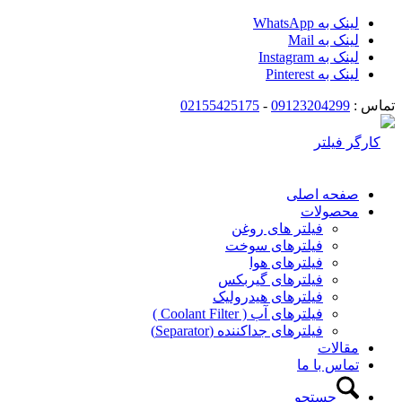
لینک به WhatsApp
لینک به Mail
لینک به Instagram
لینک به Pinterest
تماس :
09123204299
-
02155425175
صفحه اصلی
محصولات
فیلتر های روغن
فیلترهای سوخت
فیلترهای هوا
فیلترهای گیربکس
فیلترهای هیدرولیک
فیلترهای آب ( Coolant Filter )
فیلترهای جداکننده (Separator)
مقالات
تماس با ما
جستجو