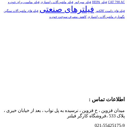
CAT 798 AC
فیلتر HEPA
فیلتر سپراتور
فیلتر ماشین‌آلات راه‌سازی
فیلتر مناسب برای خودرو
فیلترهای صنعتی
فیلترهای داست کالکتور
فیلترهای ماشین‌آلات سنگین
نگهداری ماشین‌آلات راه‌سازی
کاهش مصرف سوخت خودرو
اطلاعات تماس :
میدان قزوین ، خ قزوین ، نرسیده به پل نواب ، بعد از خیابان خیری ،
پلاک 533 ،فروشگاه کارگر فیلتر
021-55425175-9