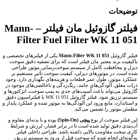
توضیحات
فیلتر گازوئیل مان فیلتر – Mann-
Filter Fuel Filter WK 11 051
فیلتر گازوئیل
Mann-Filter WK 11 051
یکی از فیلترهای تخصصی و
باکیفیت برند معتبر مان فیلتر است که برای تصفیه دقیق سوخت
دیزل و محافظت کامل از سیستم سوخت‌رسانی موتور طراحی
شده است. در موتورهای دیزلی، کیفیت سوخت تأثیر مستقیم بر
عملکرد موتور، طول عمر قطعات و هزینه‌های نگهداری دارد. وجود
ذرات معلق، آلودگی‌های جامد، زنگ‌زدگی و ناخالصی‌های موجود در
گازوئیل می‌تواند باعث آسیب‌های جدی به پمپ سوخت، انژکتورها و
سیستم تزریق شود. فیلتر گازوئیل WK 11 051 با فیلتراسیون دقیق
و استاندارد، مانع ورود این آلودگی‌ها به موتور شده و عملکرد پایدار و
مطمئن موتور را تضمین می‌کند.
این فیلتر سوخت از نوع
پیچی (Spin-On)
بوده و با بدنه‌ای مقاوم و
آب‌بندی دقیق تولید شده است تا در برابر فشار، لرزش و شرایط
کاری سخت مقاومت بالایی داشته باشد. طراحی داخلی فیلتر
به‌گونه‌ای انجام شده که سوخت قبل از ورود به سیستم تزریق،