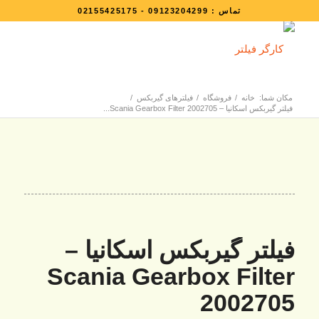
تماس :
09123204299
-
02155425175
مکان شما:
خانه
/
فروشگاه
/
فیلترهای گیربکس
/
فیلتر گیربکس اسکانیا – Scania Gearbox Filter 2002705...
فیلتر گیربکس اسکانیا –
Scania Gearbox Filter
2002705