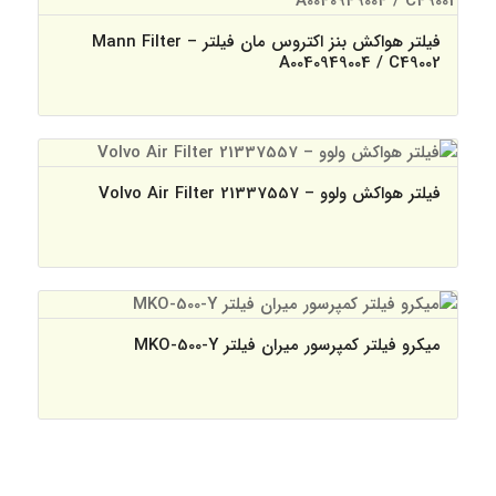
فیلتر هواکش بنز اکتروس مان فیلتر – Mann Filter
A0040949004 / C49002
فیلتر هواکش ولوو – Volvo Air Filter 21337557
میکرو فیلتر کمپرسور میران فیلتر MKO-500-Y