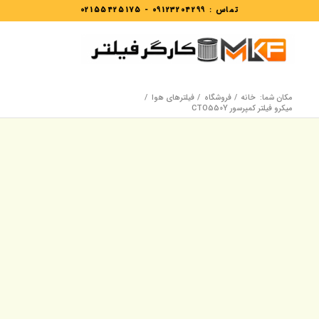
تماس :
09123204299
-
02155425175
مکان شما:
خانه
/
فروشگاه
/
فیلترهای هوا
/
میکرو فیلتر کمپرسور CTO550Y