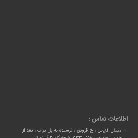
اطلاعات تماس :
میدان قزوین ، خ قزوین ، نرسیده به پل نواب ، بعد از
خیابان خیری ، پلاک 533 ،فروشگاه کارگر فیلتر