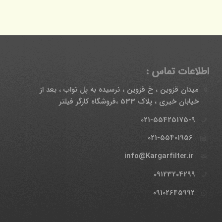
اطلاعات تماس :
میدان قزوین ، خ قزوین ، نرسیده به پل نواب ، بعد از
خیابان خیری ، پلاک 533 ،فروشگاه کارگر فیلتر
021-55425175-9
021-55401956
info@Kargarfilter.ir
09123204299
09102645992