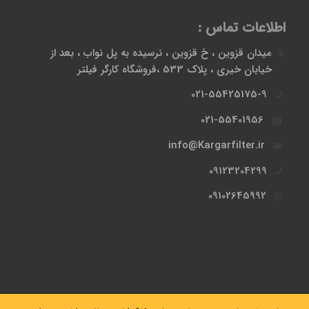
اطلاعات تماس :
میدان قزوین ، خ قزوین ، نرسیده به پل نواب ، بعد از
خیابان خیری ، پلاک 533 ،فروشگاه کارگر فیلتر
021-55425175-9
021-55401956
info@Kargarfilter.ir
09123204299
09102645992