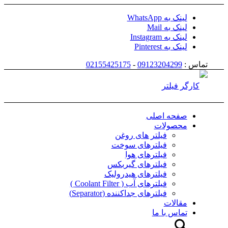
لینک به WhatsApp
لینک به Mail
لینک به Instagram
لینک به Pinterest
تماس :
09123204299
-
02155425175
صفحه اصلی
محصولات
فیلتر های روغن
فیلترهای سوخت
فیلترهای هوا
فیلترهای گیربکس
فیلترهای هیدرولیک
فیلترهای آب ( Coolant Filter )
فیلترهای جداکننده (Separator)
مقالات
تماس با ما