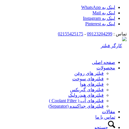
لینک به WhatsApp
لینک به Mail
لینک به Instagram
لینک به Pinterest
تماس :
09123204299
-
02155425175
صفحه اصلی
محصولات
فیلتر های روغن
فیلترهای سوخت
فیلترهای هوا
فیلترهای گیربکس
فیلترهای هیدرولیک
فیلترهای آب ( Coolant Filter )
فیلترهای جداکننده (Separator)
مقالات
تماس با ما
جستجو