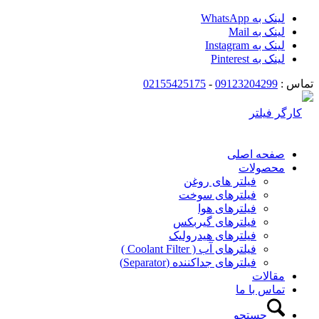
لینک به WhatsApp
لینک به Mail
لینک به Instagram
لینک به Pinterest
تماس :
09123204299
-
02155425175
صفحه اصلی
محصولات
فیلتر های روغن
فیلترهای سوخت
فیلترهای هوا
فیلترهای گیربکس
فیلترهای هیدرولیک
فیلترهای آب ( Coolant Filter )
فیلترهای جداکننده (Separator)
مقالات
تماس با ما
جستجو