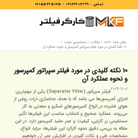
تماس :
09123204299
-
02155425175
مکان شما:
خانه
/
مقالات
/
دسته‌بندی نشده
/
10 نکته کلیدی در مورد فیلتر سپراتور کمپرسور و نحوه عملکرد آن...
10 نکته کلیدی در مورد فیلتر سپراتور کمپرسور
و نحوه عملکرد آن
2024-11-01
فیلتر سپراتور (Separator Filter) یکی از مهم‌ترین
اجزای کمپرسورها می باشد که با هدف جداسازی ذرات روغن از
هوای فشرده در انواع کمپرسورهای اسکرو و معدنی به کار
می‌روند. عملکرد صحیح و انتخاب مناسب این فیلترها تأثیر
مستقیمی بر کارایی، کیفیت و عمر مفید کمپرسور دارد. در این
مقاله به بررسی دقیق نحوه کارکرد این فیلترها، مزایا، انواع،
مشخصات فنی و نکات کلیدی در افزایش عمر آن خواهیم