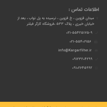
اطلاعات تماس :
میدان قزوین ، خ قزوین ، نرسیده به پل نواب ، بعد از
خیابان خیری ، پلاک 533 ،فروشگاه کارگر فیلتر
021-55425175-9
021-55401956
info@Kargarfilter.ir
09123204299
09102645992