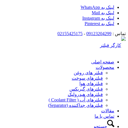
لینک به WhatsApp
لینک به Mail
لینک به Instagram
لینک به Pinterest
تماس :
09123204299
-
02155425175
صفحه اصلی
محصولات
فیلتر های روغن
فیلترهای سوخت
فیلترهای هوا
فیلترهای گیربکس
فیلترهای هیدرولیک
فیلترهای آب ( Coolant Filter )
فیلترهای جداکننده (Separator)
مقالات
تماس با ما
جستجو