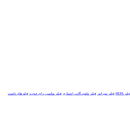
یلتر HEPA
فیلتر سپراتور
فیلتر ماشین‌آلات راه‌سازی
فیلتر مناسب برای خودرو
فیلترهای داست