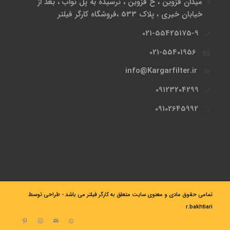
میدان قزوین ، خ قزوین ، نرسیده به پل نواب ، بعد از
خیابان خیری ، پلاک 533 ،فروشگاه کارگر فیلتر
021-55425175-9
021-55401956
info@Kargarfilter.ir
09123204299
09102645992
تمامی حقوق مادی و معنوی سایت متعلق به کارگر فیلتر می باشد - طراحی توسط
r.bakhtiari